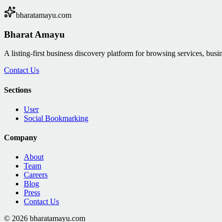
bharatamayu.com
Bharat Amayu
A listing-first business discovery platform for browsing services, bus
Contact Us
Sections
User
Social Bookmarking
Company
About
Team
Careers
Blog
Press
Contact Us
©
2026
bharatamayu.com