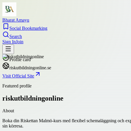
Bharat Amayu
Social Bookmarking
Search
Sign In
Join
Profile card
riskutbildningonline.se
Visit Official Site
Featured profile
riskutbildningonline
About
Boka din Riskettan Malmö-kurs med flexibel schemaläggning och expertin
sin körresa.